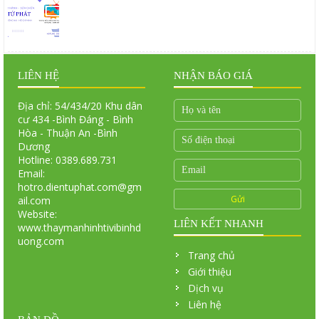
LIÊN HỆ
NHẬN BÁO GIÁ
Địa chỉ: 54/434/20 Khu dân
cư 434 -Bình Đáng - Bình
Hòa - Thuận An -Bình
Dương
Hotline: 0389.689.731
Email:
hotro.dientuphat.com@gm
ail.com
Website:
LIÊN KẾT NHANH
www.thaymanhinhtivibinhd
uong.com
Trang chủ
Giới thiệu
Dịch vụ
Liên hệ