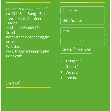
Địa chỉ: 54/434/20 Khu dân
cư 434 -Bình Đáng - Bình
Hòa - Thuận An -Bình
Dương
Hotline: 0389.689.731
Email:
hotro.dientuphat.com@gm
ail.com
Website:
LIÊN KẾT NHANH
www.thaymanhinhtivibinhd
uong.com
Trang chủ
Giới thiệu
Dịch vụ
Liên hệ
BẢN ĐỒ