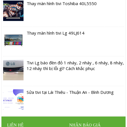
Thay màn hình tivi Toshiba 40L5550
Thay màn hình tivi Lg 49LJ614
Tivi Lg báo đèn đỏ 1 nháy, 2 nháy , 6 nháy, 8 nháy,
12 nháy thì bị lỗi gì? Cách khắc phục
Sửa tivi tại Lái Thiêu - Thuận An - Bình Dương
LIÊN HỆ
NHẬN BÁO GIÁ