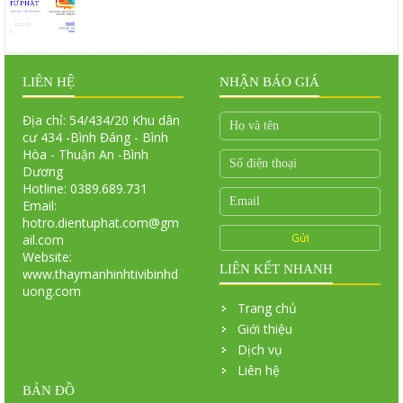
LIÊN HỆ
NHẬN BÁO GIÁ
Địa chỉ: 54/434/20 Khu dân
cư 434 -Bình Đáng - Bình
Hòa - Thuận An -Bình
Dương
Hotline: 0389.689.731
Email:
hotro.dientuphat.com@gm
ail.com
Website:
LIÊN KẾT NHANH
www.thaymanhinhtivibinhd
uong.com
Trang chủ
Giới thiệu
Dịch vụ
Liên hệ
BẢN ĐỒ