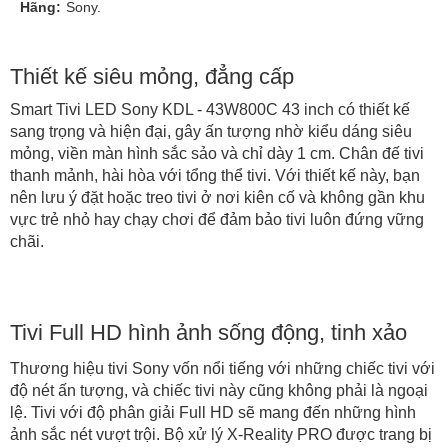
Hãng:
Sony.
Thiết kế siêu mỏng, đẳng cấp
Smart Tivi LED Sony KDL - 43W800C 43 inch có thiết kế
sang trọng và hiện đại, gây ấn tượng nhờ kiểu dáng siêu
mỏng, viền màn hình sắc sảo và chỉ dày 1 cm. Chân đế tivi
thanh mảnh, hài hòa với tổng thể tivi.
Với thiết kế này, bạn
nên lưu ý đặt hoặc treo tivi ở nơi kiên cố và không gần khu
vực trẻ nhỏ hay chạy chơi để đảm bảo tivi luôn đứng vững
chãi.
Tivi Full HD hình ảnh sống động, tinh xảo
Thương hiệu tivi Sony vốn nổi tiếng với những chiếc tivi với
độ nét ấn tượng, và chiếc tivi này cũng không phải là ngoại
lệ. Tivi với độ phân giải Full HD sẽ mang đến những hình
ảnh sắc nét vượt trội. Bộ xử lý X-Reality PRO được trang bị