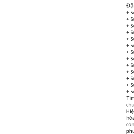
Đặ
+ S
+ S
+ S
+ S
+ S
+ S
+ S
+ S
+ S
+ S
+ S
+ S
+ S
Tìm
chu
Hi
hòa
côn
ph