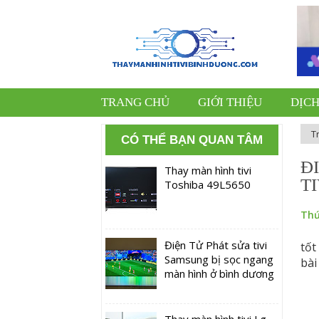
TRANG CHỦ
GIỚI THIỆU
DỊCH
T
CÓ THỂ BẠN QUAN TÂM
Đ
Thay màn hình tivi
T
Toshiba 49L5650
Thứ
Điện Tử Phát sửa tivi
tốt
Samsung bị sọc ngang
bài
màn hình ở bình dương
Thay màn hình tivi Lg