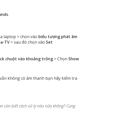
unds
.
oa laptop > chọn vào
biểu tượng phát âm
ba-TV
> sau đó chọn vào
Set
lick chuột vào khoảng trống
> Chọn
Show
vẫn không có âm thanh bạn hãy kiểm tra
bạn còn biết cách xử lý nào nữa không? Cùng