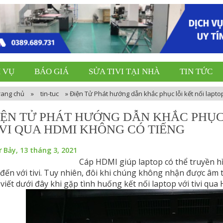
 VỤ
BÁO GIÁ
SỬA TIVI TẠI NHÀ
TIN TỨC
rang chủ
»
tin-tuc
»
Điện Tử Phát hướng dẫn khắc phục lỗi kết nối laptop
IỆN TỬ PHÁT HƯỚNG DẪN KHẮC PHỤC 
IVI QUA HDMI KHÔNG CÓ TIẾNG
 Bảy, 13 tháng 3, 2021
Cáp HDMI giúp laptop có thể truyền h
 đến với tivi. Tuy nhiên, đôi khi chúng không nhận được âm
 viết dưới đây khi gặp tình huống kết nối laptop với tivi qu