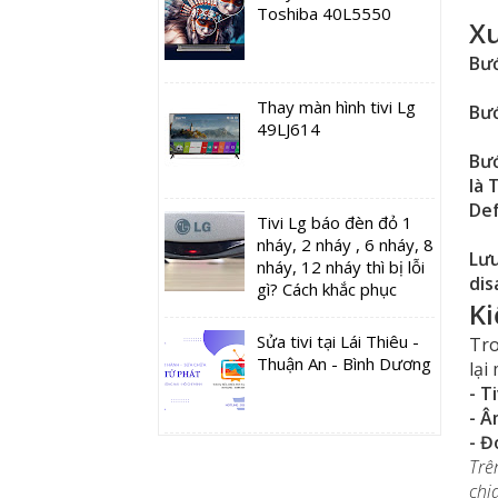
Toshiba 40L5550
Xu
Bướ
Thay màn hình tivi Lg
Bướ
49LJ614
Bướ
là 
De
Tivi Lg báo đèn đỏ 1
nháy, 2 nháy , 6 nháy, 8
Lưu
nháy, 12 nháy thì bị lỗi
dis
gì? Cách khắc phục
K
Sửa tivi tại Lái Thiêu -
Tro
Thuận An - Bình Dương
lại
- T
- Â
- Đ
Trê
chi