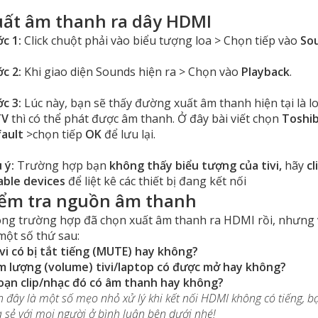
ất âm thanh ra dây HDMI
c 1:
Click chuột phải vào biểu tượng loa > Chọn tiếp vào
So
c 2:
Khi giao diện Sounds hiện ra > Chọn vào
Playback
.
c 3:
Lúc này, bạn sẽ thấy đường xuất âm thanh hiện tại là l
TV
thì có thể phát được âm thanh. Ở đây bài viết chọn
Toshi
fault
>chọn tiếp
OK
để lưu lại.
 ý:
Trường hợp bạn
không thấy biểu tượng của tivi,
hãy
c
able devices
để liệt kê các thiết bị đang kết nối
iểm tra nguồn âm thanh
ng trường hợp đã chọn xuất âm thanh ra HDMI rồi, nhưng 
 một số thứ sau:
ivi có bị tắt tiếng (MUTE) hay không?
m lượng (volume) tivi/laptop có được mở hay không?
oạn clip/nhạc đó có âm thanh hay không?
n đây là một số mẹo nhỏ xử lý khi kết nối HDMI không có tiếng, 
a sẻ với mọi người ở bình luận bên dưới nhé!