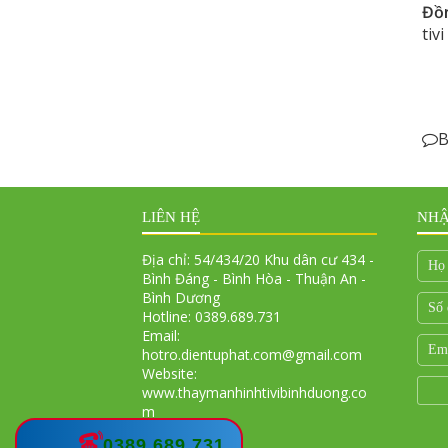
Đồ
tiv
B
LIÊN HỆ
NHẬ
Địa chỉ: 54/434/20 Khu dân cư 434 -
Bình Đáng - Bình Hòa - Thuận An -
Bình Dương
Hotline: 0389.689.731
Email:
hotro.dientuphat.com@gmail.com
Website:
www.thaymanhinhtivibinhduong.co
m
0389.689.731