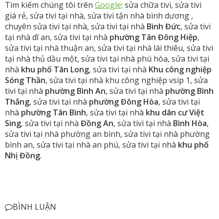
Tìm kiếm chúng tôi trên
Google
: sửa chữa tivi, sửa tivi
giá rẻ, sửa tivi tại nhà, sửa tivi tận nhà bình dương ,
chuyên sửa tivi tại nhà, sửa tivi tại nhà
Bình
Đức
, sửa tivi
tại nhà dĩ an, sửa tivi tại nhà
phường Tân Đông Hiệp
,
sửa tivi tại nhà thuận an, sửa tivi tại nhà lái thiêu, sửa tivi
tại nhà thủ dầu một, sửa tivi tại nhà phú hòa, sửa tivi tại
nhà
khu phố Tân Long
, sửa tivi tại nhà
Khu công nghiệp
Sóng Thần
, sửa tivi tại nhà khu công nghiệp vsip 1, sửa
tivi tại nhà
phường Bình An
, sửa tivi tại nhà
phường Bình
Thắng
, sửa tivi tại nhà
phường Đông Hòa
, sửa tivi tại
nhà
phường Tân Bình
, sửa tivi tại nhà
khu dân cư Việt
Sing
, sửa tivi tại nhà
Đồng An
, sửa tivi tại nhà
Bình Hòa
,
sửa tivi tại nhà phường an bình, sửa tivi tại nhà phường
bình an, sửa tivi tại nhà an phú, sửa tivi tại nhà
khu phố
Nhị Đồng
.
BÌNH LUẬN