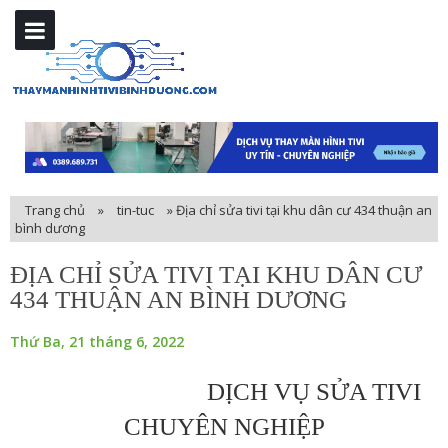
Trang chủ
»
tin-tuc
»
Địa chỉ sửa tivi tại khu dân cư 434 thuận an
bình dương
ĐỊA CHỈ SỬA TIVI TẠI KHU DÂN CƯ
434 THUẬN AN BÌNH DƯƠNG
Thứ Ba, 21 tháng 6, 2022
DỊCH VỤ SỬA TIVI
CHUYÊN NGHIỆP