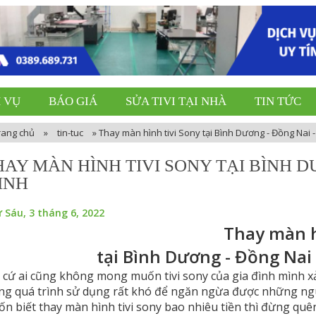
 VỤ
BÁO GIÁ
SỬA TIVI TẠI NHÀ
TIN TỨC
rang chủ
»
tin-tuc
»
Thay màn hình tivi Sony tại Bình Dương - Đồng Nai 
HAY MÀN HÌNH TIVI SONY TẠI BÌNH DƯ
INH
 Sáu, 3 tháng 6, 2022
Thay màn h
tại Bình Dương - Đồng Nai
 cứ ai cũng không mong muốn tivi sony của gia đình mình xả
ng quá trình sử dụng rất khó để ngăn ngừa được những ngu
n biết thay màn hình tivi sony bao nhiêu tiền thì đừng quên