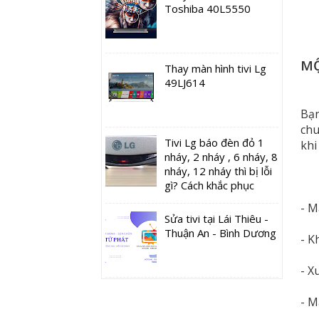
Toshiba 40L5550
MỘ
Thay màn hình tivi Lg
49LJ614
Bạn
chu
Tivi Lg báo đèn đỏ 1
khi
nháy, 2 nháy , 6 nháy, 8
nháy, 12 nháy thì bị lỗi
gì? Cách khắc phục
- M
Sửa tivi tại Lái Thiêu -
Thuận An - Bình Dương
- K
- X
- M