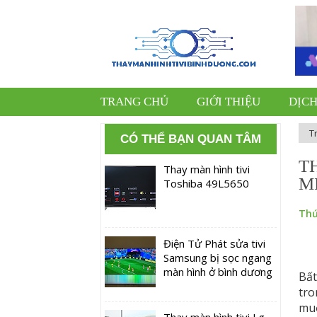
TRANG CHỦ
GIỚI THIỆU
DỊCH
T
CÓ THỂ BẠN QUAN TÂM
T
Thay màn hình tivi
M
Toshiba 49L5650
Thứ
Điện Tử Phát sửa tivi
Samsung bị sọc ngang
màn hình ở bình dương
Bất
tro
muố
Thay màn hình tivi Lg