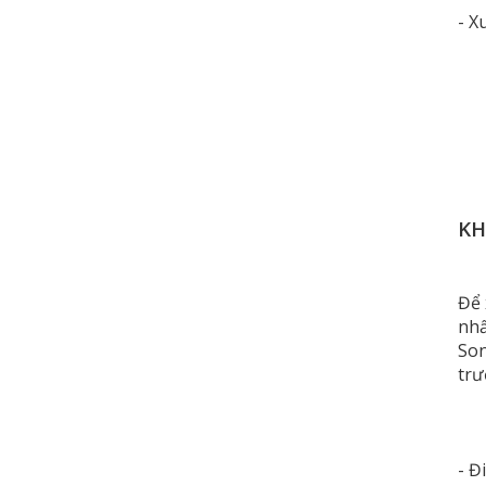
- X
KH
Để 
nhấ
Son
trư
- Đ