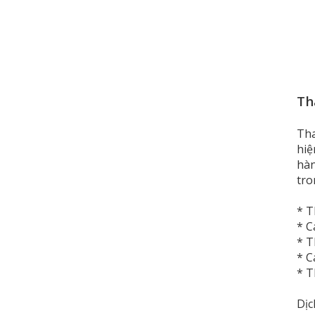
Th
Tha
hiệ
hàn
tro
* T
* Cá
* T
* C
* T
Dịc