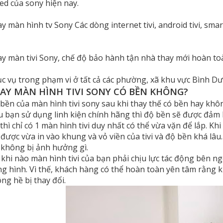
led của sony hiện nay.
y màn hình tv Sony Các dòng internet tivi, android tivi, smart
y màn tivi Sony, chế độ bảo hành tận nhà thay mới hoàn to
c vụ trong phạm vi ở tất cả các phường, xã khu vực Bình D
AY MÀN HÌNH TIVI SONY CÓ BỀN KHÔNG?
bền của màn hình tivi sony sau khi thay thế có bền hay khôn
 bạn sử dụng linh kiện chính hãng thì độ bền sẽ được đảm 
i thì chỉ có 1 màn hình tivi duy nhất có thể vừa vặn để lắp. K
 được vừa in vào khung và vỏ viền của tivi và độ bền khá lâ
không bị ảnh hưởng gì.
 khi nào màn hình tivi của bạn phải chịu lực tác động bên ngo
g hình. Vì thế, khách hàng có thể hoàn toàn yên tâm rằng k
ng hề bị thay đổi.