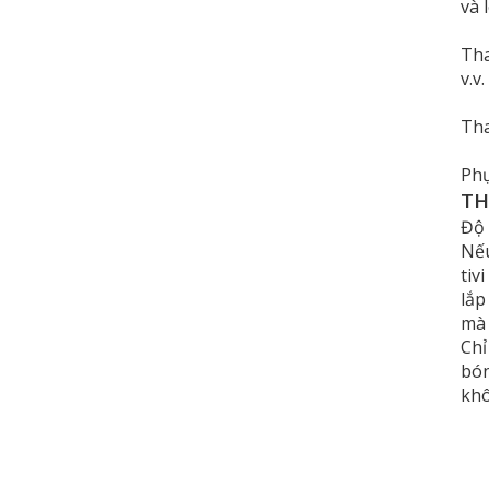
và 
Tha
v.v.
Tha
Phụ
TH
Độ 
Nếu
tiv
lắp
mà 
Chỉ
bón
khô